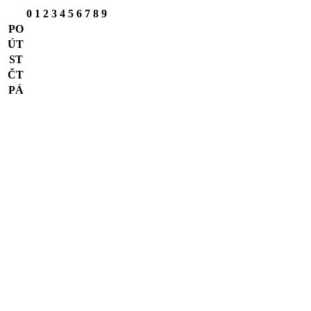
0
1
2
3
4
5
6
7
8
9
PO
ÚT
ST
ČT
PÁ