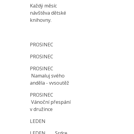
Každý měsíc
návštěva dětské
knihovny.
PROSINEC
PROSINEC
PROSINEC
Namaluj svého
anděla - vvsoutěž
PROSINEC
Vánoční přespání
v družince
LEDEN
LEDEN Srdce