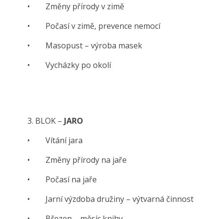
• Změny přírody v zimě
• Počasí v zimě, prevence nemocí
• Masopust – výroba masek
• Vycházky po okolí
3. BLOK –
JARO
• Vítání jara
• Změny přírody na jaře
• Počasí na jaře
• Jarní výzdoba družiny – výtvarná činnost
• Březen – měsíc knihy