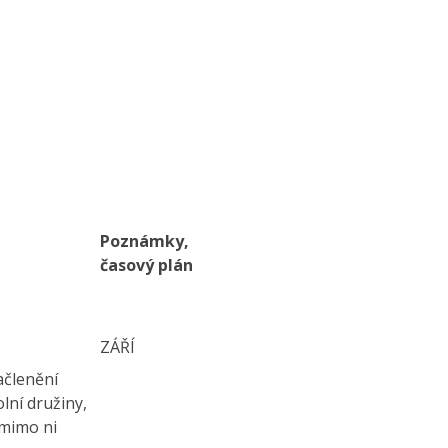
Poznámky,
časový plán
ZÁŘÍ
ačlenění
lní družiny,
 mimo ni