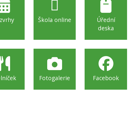
zvrhy
Škola online
Úřední
deska
elníček
Fotogalerie
Facebook