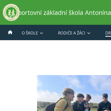
Sportovní základní škola Antonín
O ŠKOLE
RODIČE A ŽÁCI
DR