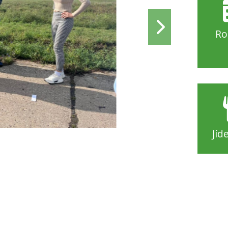
Ro
Jíd