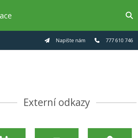
zace
Napište nám
777 610 746
Externí odkazy