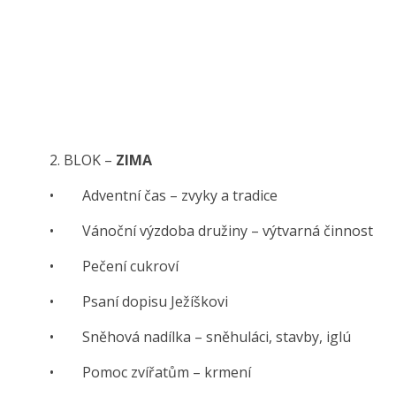
2. BLOK –
ZIMA
• Adventní čas – zvyky a tradice
• Vánoční výzdoba družiny – výtvarná činnost
• Pečení cukroví
• Psaní dopisu Ježíškovi
• Sněhová nadílka – sněhuláci, stavby, iglú
• Pomoc zvířatům – krmení