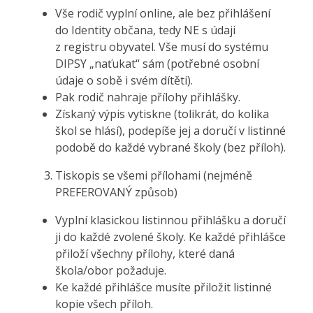
Vše rodič vyplní online, ale bez přihlášení
do Identity občana, tedy NE s údaji
z registru obyvatel. Vše musí do systému
DIPSY „naťukat“ sám (potřebné osobní
údaje o sobě i svém dítěti).
Pak rodič nahraje přílohy přihlášky.
Získaný výpis vytiskne (tolikrát, do kolika
škol se hlásí), podepíše jej a doručí v listinné
podobě do každé vybrané školy (bez příloh).
Tiskopis se všemi přílohami (nejméně
PREFEROVANÝ způsob)
Vyplní klasickou listinnou přihlášku a doručí
ji do každé zvolené školy. Ke každé přihlášce
přiloží všechny přílohy, které daná
škola/obor požaduje.
Ke každé přihlášce musíte přiložit listinné
kopie všech příloh.