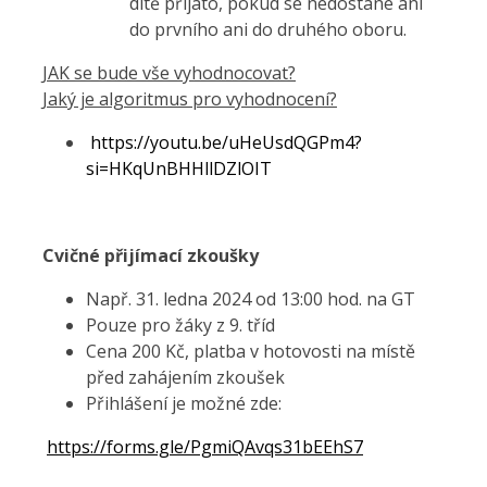
dítě přijato, pokud se nedostane ani
do prvního ani do druhého oboru.
JAK se bude vše vyhodnocovat?
Jaký je algoritmus pro vyhodnocení?
https://youtu.be/uHeUsdQGPm4?
si=HKqUnBHHllDZlOIT
Cvičné přijímací zkoušky
Např. 31. ledna 2024 od 13:00 hod. na GT
Pouze pro žáky z 9. tříd
Cena 200 Kč, platba v hotovosti na místě
před zahájením zkoušek
Přihlášení je možné zde:
https://forms.gle/PgmiQAvqs31bEEhS7