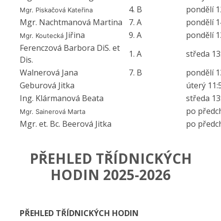
4. B
pondělí 1
Mgr. Piskačová Kateřina
Mgr. Nachtmanová Martina
7. A
pondělí 1
Jiřina
9. A
pondělí 1
Mgr. Koutecká
Ferenczová Barbora DiS. et
1. A
středa 13
Dis.
Walnerová Jana
7. B
pondělí 1
Geburová Jitka
úterý 11:
Ing. Klármanová Beata
středa 13
po předc
Mgr. Sainerová Marta
Mgr. et. Bc. Beerová Jitka
po předc
PŘEHLED TŘÍDNICKÝCH
HODIN 2025-2026
PŘEHLED TŘÍDNICKÝCH HODIN