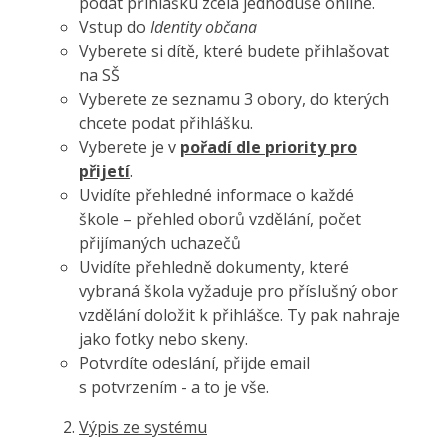
podat přihlášku zcela jednoduše online.
Vstup do
Identity občana
Vyberete si dítě, které budete přihlašovat
na SŠ
Vyberete ze seznamu 3 obory, do kterých
chcete podat přihlášku.
Vyberete je v
pořadí dle priority pro
přijetí
.
Uvidíte přehledné informace o každé
škole – přehled oborů vzdělání, počet
přijímaných uchazečů
Uvidíte přehledně dokumenty, které
vybraná škola vyžaduje pro příslušný obor
vzdělání doložit k přihlášce. Ty pak nahraje
jako fotky nebo skeny.
Potvrdíte odeslání, přijde email
s potvrzením - a to je vše.
Výpis ze systému