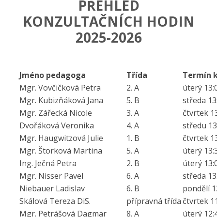
PŘEHLED
KONZULTAČNÍCH HODIN
2025-2026
Jméno pedagoga
Třída
Termín 
Mgr. Vovčičková Petra
2. A
úterý 13:
Mgr. Kubizňáková Jana
5. B
středa 13
Mgr. Zářecká Nicole
3. A
čtvrtek 1
Dvořáková Veronika
4. A
středu 13
Mgr. Haugwitzová Julie
1. B
čtvrtek 1
Mgr. Štorková Martina
5. A
úterý 13:
Ing. Ječná Petra
2. B
úterý 13:
Mgr. Nisser Pavel
6. A
středa 13
Niebauer Ladislav
6. B
pondělí 1
Skálová Tereza DiS.
přípravná třída
čtvrtek 1
Mgr. Petrášová Dagmar
8. A
úterý 12: