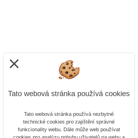
close
Tato webová stránka používá cookies
Tato webová stránka používá nezbytné
technické cookies pro zajištění správné
funkcionality webu. Dále může web používat
cookies pro analýzu pohybu uživatelů na webu a