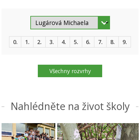
0.
1.
2.
3.
4.
5.
6.
7.
8.
9.
Všechny rozvrhy
Nahlédněte na život školy