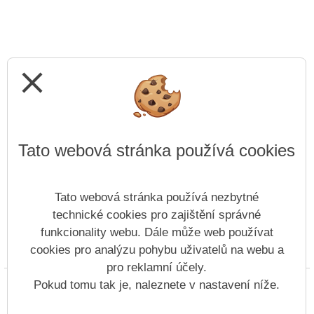
close
Tato webová stránka používá cookies
Tato webová stránka používá nezbytné
technické cookies pro zajištění správné
funkcionality webu. Dále může web používat
cookies pro analýzu pohybu uživatelů na webu a
Prohlášení o přístupnosti
Mapa webu
Cookies
pro reklamní účely.
Copyright © 2022 - 2023 SZŠ Antonína Sochora &
Pokud tomu tak je, naleznete v nastavení níže.
Vitalex Group
- Tvorba školních webů