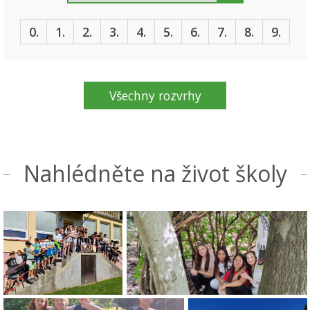
0.
1.
2.
3.
4.
5.
6.
7.
8.
9.
Všechny rozvrhy
Nahlédněte na život školy