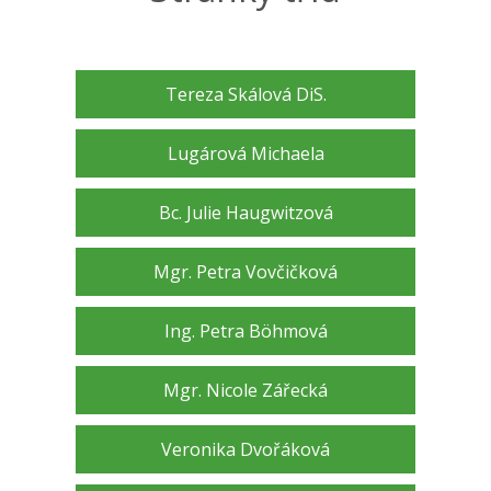
Tereza Skálová DiS.
Lugárová Michaela
Bc. Julie Haugwitzová
Mgr. Petra Vovčičková
Ing. Petra Böhmová
Mgr. Nicole Zářecká
Veronika Dvořáková