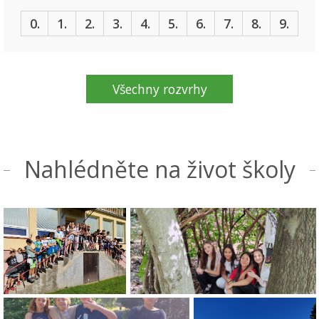
0.
1.
2.
3.
4.
5.
6.
7.
8.
9.
Všechny rozvrhy
Nahlédněte na život školy