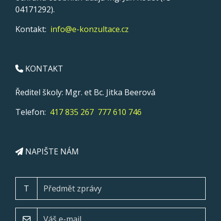
04171292).
Kontakt:
info@e-konzultace.cz
KONTAKT
Ředitel školy: Mgr. et Bc. Jitka Beerová
Telefon:
417 835 267
777 610 746
NAPIŠTE NÁM
T