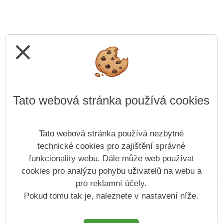
close
Tato webová stránka používá cookies
Tato webová stránka používá nezbytné
technické cookies pro zajištění správné
funkcionality webu. Dále může web používat
cookies pro analýzu pohybu uživatelů na webu a
Prohlášení o přístupnosti
Mapa webu
Cookies
pro reklamní účely.
Copyright © 2022 - 2023 SZŠ Antonína Sochora &
Pokud tomu tak je, naleznete v nastavení níže.
Vitalex Group
- Tvorba školních webů