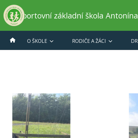
Sportovní základní škola Antonín
O ŠKOLE
RODIČE A ŽÁCI
DR