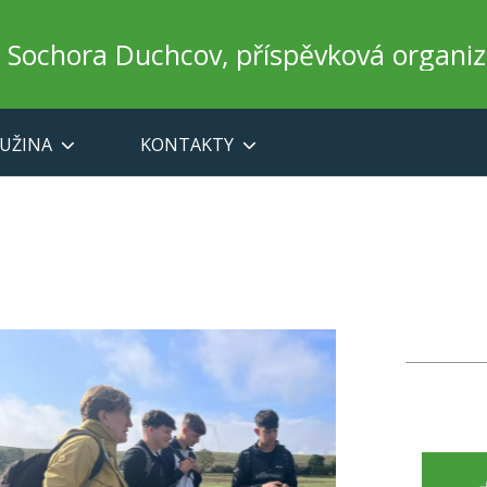
a Sochora Duchcov, příspěvková organi
UŽINA
KONTAKTY