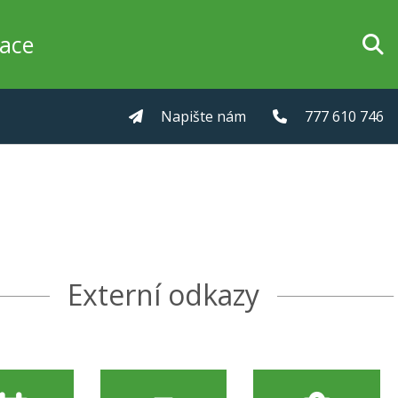
zace
Napište nám
777 610 746
Externí odkazy