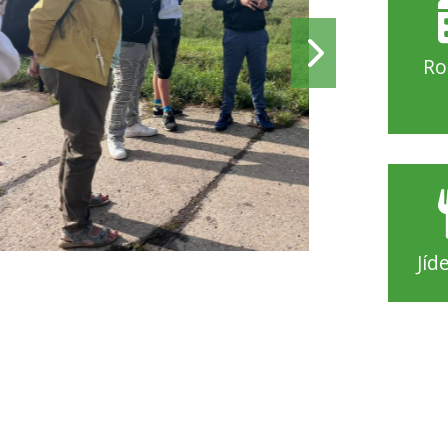
Ro
Jíd