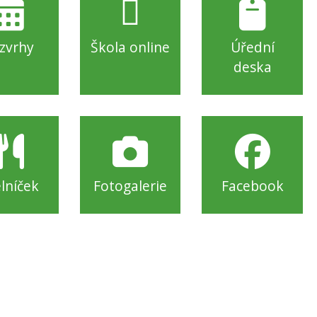
zvrhy
Škola online
Úřední
deska
elníček
Fotogalerie
Facebook