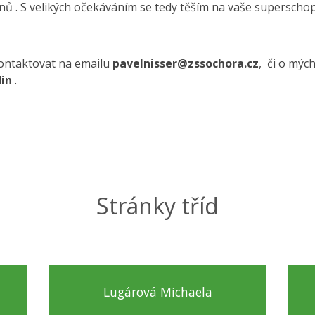
inů . S velikých očekáváním se tedy těším na vaše superscho
kontaktovat na emailu
pavelnisser@zssochora.cz
, či o mýc
din
.
Stránky tříd
Lugárová Michaela