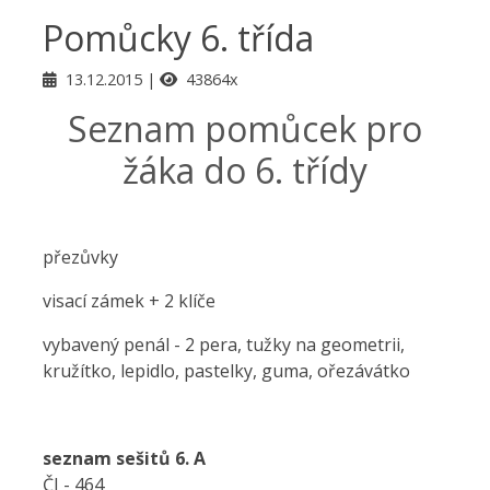
Pomůcky 6. třída
13.12.2015
43864x
Seznam pomůcek pro
žáka do 6. třídy
přezůvky
visací zámek + 2 klíče
vybavený penál - 2 pera, tužky na geometrii,
kružítko, lepidlo, pastelky, guma, ořezávátko
seznam sešitů 6. A
ČJ - 464