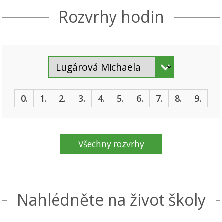
Rozvrhy hodin
0.
1.
2.
3.
4.
5.
6.
7.
8.
9.
Všechny rozvrhy
Nahlédněte na život školy