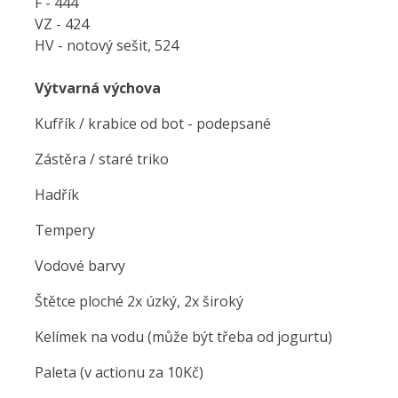
F - 444
VZ - 424
HV - notový sešit, 524
Výtvarná výchova
Kufřík / krabice od bot - podepsané
Zástěra / staré triko
Hadřík
Tempery
Vodové barvy
Štětce ploché 2x úzký, 2x široký
Kelímek na vodu (může být třeba od jogurtu)
Paleta (v actionu za 10Kč)