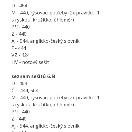
D - 464
M - 440, rýsovací potřeby (2x pravítko, 1
s ryskou, kružítko, úhloměr)
Pří - 440
Z - 440
Aj - 544, anglicko-český slovník
F - 444
VZ - 424
HV - notový sešit
seznam sešitů 6. B
D - 464
ČJ - 444, 564
M - 440, rýsovací potřeby (2x pravítko, 1
s ryskou, kružítko, úhloměr)
Pří - 440
Z - 440
Aj - 544, anglicko-český slovník