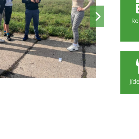
Ro
Jíd