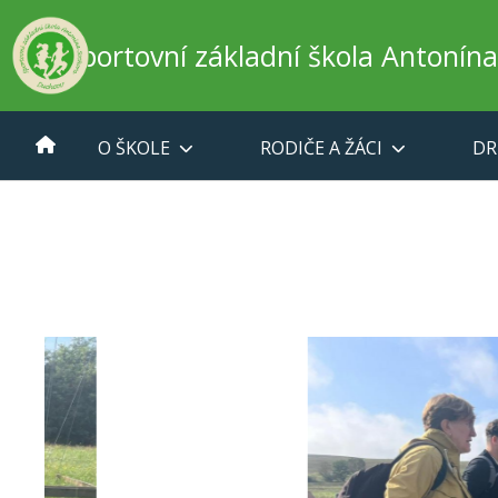
Sportovní základní škola Antonín
O ŠKOLE
RODIČE A ŽÁCI
DR