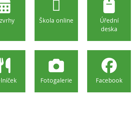
zvrhy
Škola online
Úřední
deska
elníček
Fotogalerie
Facebook