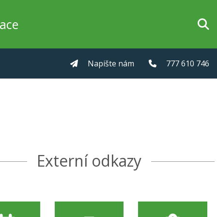
zace
Napište nám
777 610 746
Externí odkazy