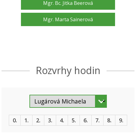
Mgr. Bc. Jitka Beerová
Mgr. Marta Sainerová
Rozvrhy hodin
0.
1.
2.
3.
4.
5.
6.
7.
8.
9.