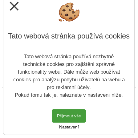
close
Tato webová stránka používá cookies
Tato webová stránka používá nezbytné
technické cookies pro zajištění správné
funkcionality webu. Dále může web používat
cookies pro analýzu pohybu uživatelů na webu a
Prohlášení o přístupnosti
Mapa webu
Cookies
pro reklamní účely.
Copyright © 2022 - 2023 SZŠ Antonína Sochora &
Pokud tomu tak je, naleznete v nastavení níže.
Vitalex Group
- Tvorba školních webů
Postaveno ve službě
VlastníŠkolníWeb.cz
Přijmout vše
| Na redakčním
Nastavení
systému
Vitalex CMS