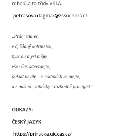
rebelů,a to třídy VIII.A.
petrasova.dagmar@zssochora.cz
„
Pr
á
ci zdarec,
v čj žádný kotrmelec,
bystrou mysl mějte,
vše včas odevzdejte,
pokud nevíte – v hodinách se ptejte,
a s našimi „taháčky“ rozhodně pracujte!“
ODKAZY:
ČESKÝ JAZYK
https://prirucka.ujc.cas.cz/