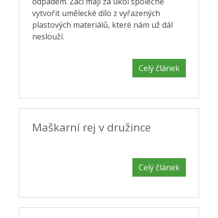
odpadem. Žáci mají za úkol společně
vytvořit umělecké dílo z vyřazených
plastových materiálů, které nám už dál
neslouží.
Celý článek
Maškarní rej v družince
Celý článek