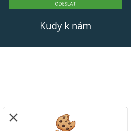
ODESLAT
Kudy k nám
close