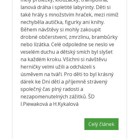
lanová dráha i spletité labyrinty. Děti si
také hrály s množstvím hraček, mezi nimiž
nechyběla autíčka, figurky ani knihy.
Během návštěvy si mohly zakoupit
drobné občerstvení, zmrzlinu, brambůrky
nebo lízátka. Celé odpoledne se neslo ve
veselém duchu a dětský smích byl slyšet
na každém kroku. Všichni si návštěvu
herničky velmi užili a odcházeli s
úsměvem na tváři. Pro děti to byl krásný
dárek ke Dni dětí a příjemně strávený
společný čas plný radosti a
nezapomenutelných zážitků. ŠD
I.Piewaková a H.Kykalová
Celý článek