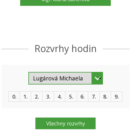
Rozvrhy hodin
0.
1.
2.
3.
4.
5.
6.
7.
8.
9.
Všechny rozvrhy