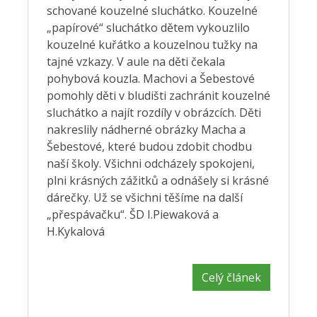
schované kouzelné sluchátko. Kouzelné
„papírové“ sluchátko dětem vykouzlilo
kouzelné kuřátko a kouzelnou tužky na
tajné vzkazy. V aule na děti čekala
pohybová kouzla. Machovi a Šebestové
pomohly děti v bludišti zachránit kouzelné
sluchátko a najít rozdíly v obrázcích. Děti
nakreslily nádherné obrázky Macha a
Šebestové, které budou zdobit chodbu
naší školy. Všichni odcházely spokojeni,
plni krásných zážitků a odnášely si krásné
dárečky. Už se všichni těšíme na další
„přespávačku“. ŠD I.Piewaková a
H.Kykalová
Celý článek