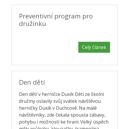
Preventivní program pro
družinku
Celý článek
Den dětí
Den dětí v herničce Duxík Děti ze školní
družiny oslavily svůj svátek návštěvou
herničky Duxík v Duchcově. Na malé
návštěvníky, zde čekala spousta zábavy,
pohybu i možností ke hraní. Velký úspěch
měly průlezky, klouzačky, trampolína,